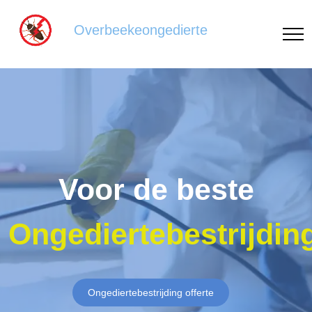
Overbeekeongedierte
Voor de beste
Ongediertebestrijdin
Ongediertebestrijding offerte