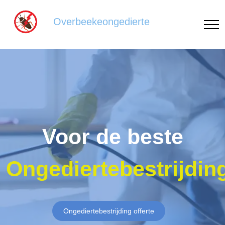
Overbeekeongedierte
Voor de beste
Ongediertebestrijdin
Ongediertebestrijding offerte