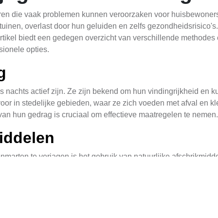
dieren die vaak problemen kunnen veroorzaken voor huisbewone
uinen, overlast door hun geluiden en zelfs gezondheidsrisico's
t artikel biedt een gedegen overzicht van verschillende methode
sionele opties.
g
's nachts actief zijn. Ze zijn bekend om hun vindingrijkheid e
r in stedelijke gebieden, waar ze zich voeden met afval en k
n van hun gedrag is cruciaal om effectieve maatregelen te nemen.
middelen
arten te verjagen is het gebruik van natuurlijke afschrikmidde
citroenbomen. Deze middelen kunnen worden aangebracht in ge
 verversen, omdat ze hun effectiviteit kwijtraken na verloop van
ddelen