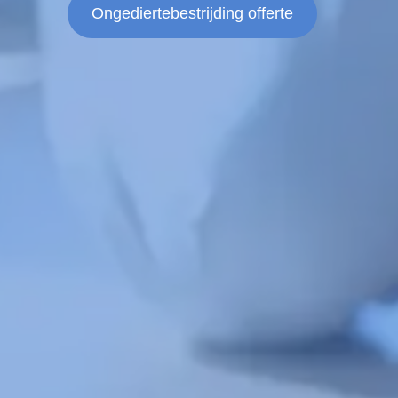
Ongediertebestrijding offerte