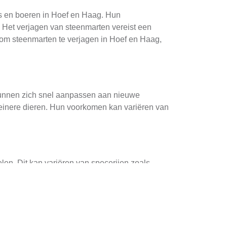
rs en boeren in Hoef en Haag. Hun
. Het verjagen van steenmarten vereist een
s om steenmarten te verjagen in Hoef en Haag,
n kunnen zich snel aanpassen aan nieuwe
leinere dieren. Hun voorkomen kan variëren van
len. Dit kan variëren van specerijen zoals
bieden waar de steenmarters vaak voorkomen.
 tijd.