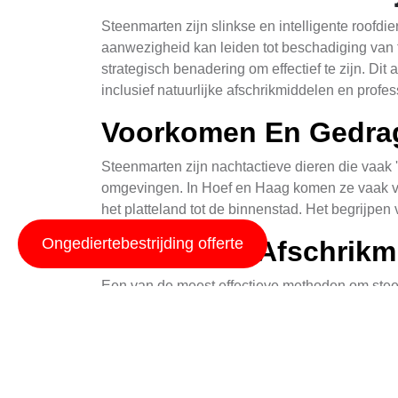
Steenmarten zijn slinkse en intelligente roof
aanwezigheid kan leiden tot beschadiging van t
strategisch benadering om effectief te zijn. Di
inclusief natuurlijke afschrikmiddelen en profes
Voorkomen En Gedra
Steenmarten zijn nachtactieve dieren die vaak 
omgevingen. In Hoef en Haag komen ze vaak voo
het platteland tot de binnenstad. Het begrijpe
Ongediertebestrijding offerte
Natuurlijke Afschrik
Een van de meest effectieve methoden om steenm
peperspray tot planten zoals kattenkruid en 
Het is belangrijk om deze middelen regelmatig te
Ultrasoon Afschrikmi