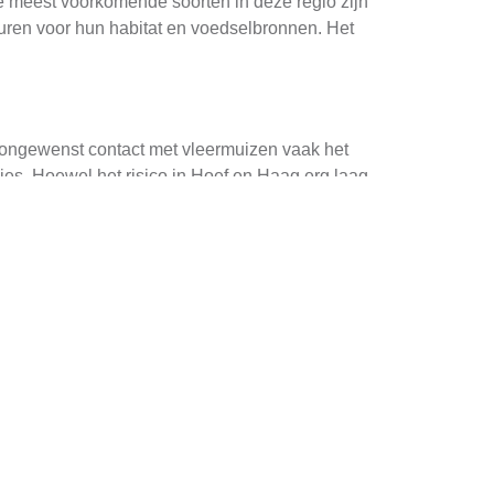
e meest voorkomende soorten in deze regio zijn
uren voor hun habitat en voedselbronnen. Het
et ongewenst contact met vleermuizen vaak het
es. Hoewel het risico in Hoef en Haag erg laag
an uitschakelstrips of geluidssystemen die
e blokkeren, wat ze ervan weerhoudt om binnen
e kwetsen. Dit kan worden gedaan door het
 het installeren van one-way valves, waardoor