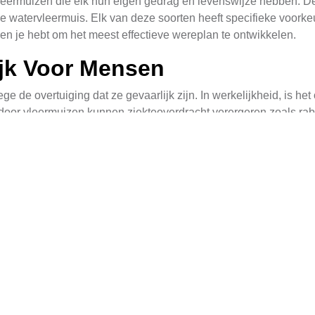
leermuizen die elk hun eigen gedrag en levenswijze hebben. D
e watervleermuis. Elk van deze soorten heeft specifieke voorke
zen je hebt om het meest effectieve wereplan te ontwikkelen.
ijk Voor Mensen
 de overtuiging dat ze gevaarlijk zijn. In werkelijkheid, is h
door vleermuizen kunnen ziekteoverdracht verergeren zoals rabi
 de nodige maatregelen te nemen om contact te vermijden.
ethoden
effectief te weren. Een veelgebruikte methode is het plaatsen v
. Het is ook belangrijk om hun toegangspunten tot gebouwen t
echnieken
eve manier om vleermuizen uit gebouwen te weren zonder hen t
de ingangen die vleermuizen gebruiken. Een andere techniek is