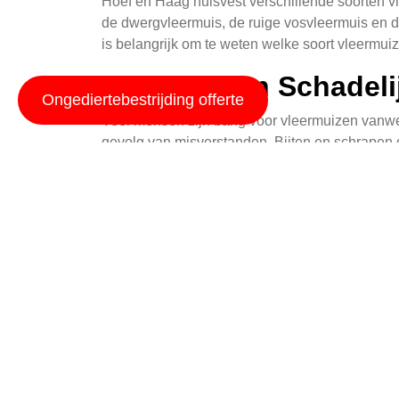
Hoef en Haag huisvest verschillende soorten v
de dwergvleermuis, de ruige vosvleermuis en d
is belangrijk om te weten welke soort vleermui
Vleermuizen Schadel
Ongediertebestrijding offerte
Veel mensen zijn bang voor vleermuizen vanwege
gevolg van misverstanden. Bijten en schrapen 
is, is het belangrijk om voorzichtig te zijn en
Vleermuis Werken M
Er zijn verschillende methoden om vleermuizen 
vleermuizen afschrikken zonder hen te kwetsen
te komen en zich te nestelen.
Vleermuis Exclusie T
Vleermuis exclusietechnieken zijn een effecti
plaatsen van speciale netten of schermen aan 